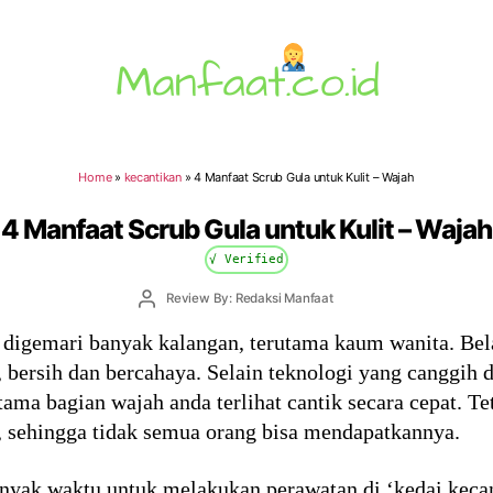
Manfaat.co.id
Home
»
kecantikan
»
4 Manfaat Scrub Gula untuk Kulit – Wajah
4 Manfaat Scrub Gula untuk Kulit – Wajah
√ Verified
Post
Review By: Redaksi Manfaat
author
digemari banyak kalangan, terutama kaum wanita. Bel
k, bersih dan bercahaya. Selain teknologi yang canggih
ama bagian wajah anda terlihat cantik secara cepat. Teta
, sehingga tidak semua orang bisa mendapatkannya.
anyak waktu untuk melakukan perawatan di ‘kedai kecan