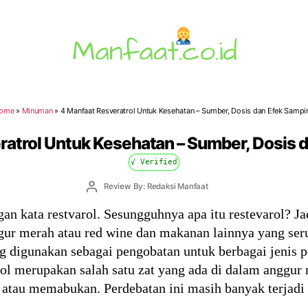
Manfaat.co.id
ome
»
Minuman
»
4 Manfaat Resveratrol Untuk Kesehatan – Sumber, Dosis dan Efek Sampi
ratrol Untuk Kesehatan – Sumber, Dosis 
√ Verified
Post
Review By: Redaksi Manfaat
author
 kata restvarol. Sesungguhnya apa itu restevarol? Jadi
ur merah atau red wine dan makanan lainnya yang serup
g digunakan sebagai pengobatan untuk berbagai jenis p
l merupakan salah satu zat yang ada di dalam anggur
a atau memabukan. Perdebatan ini masih banyak terjadi