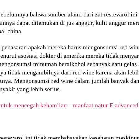
sebelumnya bahwa sumber alami dari zat restevarol ini
ainnya dapat ditemukan di jus anggur, kulit anggur mer
al china.
h penasaran apakah mereka harus mengonsumsi red wi
enurut asosiasi dokter di amerika mereka tidak menyara
mengonsumsi minuman beralkohol sebanyak satu gelas s
ya tidak mengambilnya dari red wine karena akan leb
tnya. Mengonsumsi red wine dalam jumlah banyak dan 
yakit yang lebih serius.
 untuk mencegah kehamilan
–
manfaat natur E advanced
restevarol ini tidak membahayakan kesehatan meskipun