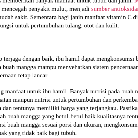
 C memberikan banyak manfaat untuk tubuh dan janin.
M
ya mencegah penyakit mulut, menjadi
sumber antioksida
mudah sakit. Sementara bagi janin manfaat vitamin C 
ngsi untuk pertumbuhan tulang, otot dan kulit.
p terjaga dengan baik, ibu hamil dapat mengkonsumsi 
a buah mangga mampu menyehatkan sistem pencernaan
rnaan tetap lancar.
 manfaat untuk ibu hamil. Banyak nutrisi pada buah 
hatan maupun nutrisi untuk pertumbuhan dan perkemb
n dan tentunya memiliki harga yang terjangkau. Pasti
ah buah mangga yang betul-betul baik kualitasnya tent
msi buah mangga sesuai porsi dan ukuran, mengkonsum
k yang tidak baik bagi tubuh.