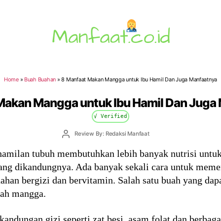
Manfaat.co.id
Home
»
Buah Buahan
»
8 Manfaat Makan Mangga untuk Ibu Hamil Dan Juga Manfaatnya
Makan Mangga untuk Ibu Hamil Dan Juga
√ Verified
Post
Review By: Redaksi Manfaat
author
hamilan tubuh membutuhkan lebih banyak nutrisi untu
yang dikandungnya. Ada banyak sekali cara untuk memenu
an bergizi dan bervitamin. Salah satu buah yang dapa
uah mangga.
ndungan gizi seperti zat besi, asam folat dan berbag