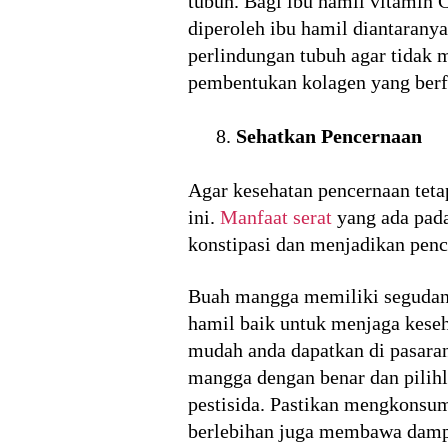
tubuh. Bagi ibu hamil vitamin
diperoleh ibu hamil diantaran
perlindungan tubuh agar tidak 
pembentukan kolagen yang berfu
Sehatkan Pencernaan
Agar kesehatan pencernaan teta
ini.
Manfaat serat
yang ada pad
konstipasi dan menjadikan pence
Buah mangga memiliki segudang
hamil baik untuk menjaga kese
mudah anda dapatkan di pasara
mangga dengan benar dan pilihl
pestisida. Pastikan mengkonsu
berlebihan juga membawa dampa