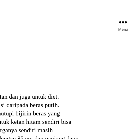
Menu
an dan juga untuk diet.
i daripada beras putih.
tupi bijirin beras yang
tuk ketan hitam sendiri bisa
arganya sendiri masih
 dengan 85 cm dan panjang daun