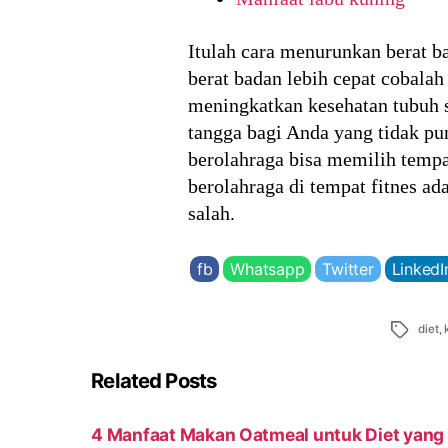
Itulah cara menurunkan berat b
berat badan lebih cepat cobala
meningkatkan kesehatan tubuh s
tangga bagi Anda yang tidak p
berolahraga bisa memilih tempa
berolahraga di tempat fitnes a
salah.
fb
Whatsapp
Twitter
LinkedI
Tags
diet
,
Related Posts
4 Manfaat Makan Oatmeal untuk Diet yang