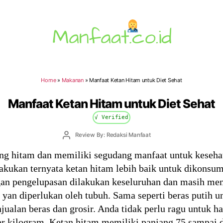
Manfaat.co.id
Home
»
Makanan
»
Manfaat Ketan Hitam untuk Diet Sehat
Manfaat Ketan Hitam untuk Diet Sehat
√ Verified
Post
Review By: Redaksi Manfaat
author
g hitam dan memiliki segudang manfaat untuk kesehat
akukan ternyata ketan hitam lebih baik untuk dikonsums
gan pengelupasan dilakukan keseluruhan dan masih menu
yan diperlukan oleh tubuh. Sama seperti beras putih un
ualan beras dan grosir. Anda tidak perlu ragu untuk h
per kilogram. Ketan hitam memiliki panjang 75 sampai