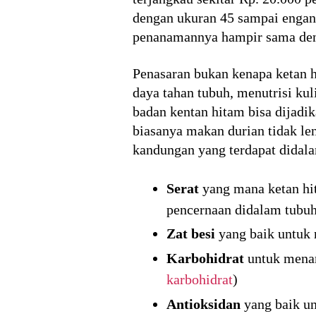
dengan ukuran 45 sampai engan 
penanamannya hampir sama deng
Penasaran bukan kenapa ketan h
daya tahan tubuh, menutrisi k
badan kentan hitam bisa dijadi
biasanya makan durian tidak le
kandungan yang terdapat didalam
Serat
yang mana ketan hit
pencernaan didalam tubuh.
Zat besi
yang baik untuk 
Karbohidrat
untuk menam
karbohidrat
)
Antioksidan
yang baik un