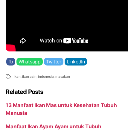
fb
Whatsapp
Twitter
LinkedIn
Tags
ikan
,
ikan asin
,
indonesia
,
masakan
Related Posts
13 Manfaat Ikan Mas untuk Kesehatan Tubuh
Manusia
Manfaat Ikan Ayam Ayam untuk Tubuh