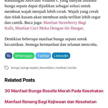
Kandungan AHA dan Vitamin C yang banyak didalam
bunga sepatu dapat dijadikan sebagai solusi untuk
membuat wajah menjadi lebih cerah. Wajah yang cerah
dan tidak kusam akan membuat anda terlihat lebih segar
dan cantik. Baca juga:
Manfaat Strawberry Bagi
Kulit
,
Manfaat Cuci Muka Dengan Air Hangat
.
Demikian beberapa manfaat bunga sepatu untuk
kecantikan. Semoga bermanfaat dan selamat mencoba.
fb
Whatsapp
Twitter
LinkedIn
Tags
bunga
,
bunga sepatu
,
kecantikan
,
manfaat
,
wanita
Related Posts
30 Manfaat Bunga Rosella Merah Pada Kesehatan
Manfaat Renang Bagi Kejiwaan dan Kesehatan