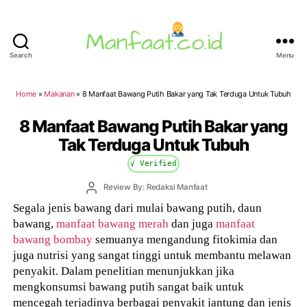
Search
Menu
Manfaat.co.id
Home
»
Makanan
»
8 Manfaat Bawang Putih Bakar yang Tak Terduga Untuk Tubuh
8 Manfaat Bawang Putih Bakar yang
Tak Terduga Untuk Tubuh
√ Verified
Post
Review By: Redaksi Manfaat
author
Segala jenis bawang dari mulai bawang putih, daun
bawang,
manfaat bawang merah
dan juga
manfaat
bawang bombay
semuanya mengandung fitokimia dan
juga nutrisi yang sangat tinggi untuk membantu melawan
penyakit. Dalam penelitian menunjukkan jika
mengkonsumsi bawang putih sangat baik untuk
mencegah terjadinya berbagai penyakit jantung dan jenis