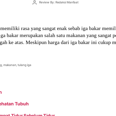
Post
Review By: Redaksi Manfaat
author
memiliki rasa yang sangat enak sebab iga bakar memil
 iga bakar merupakan salah satu makanan yang sangat 
h ke atas. Meskipun harga dari iga bakar ini cukup 
ng
,
makanan
,
tulang iga
n
sehatan Tubuh
empat Tidur Sebelum Tidur