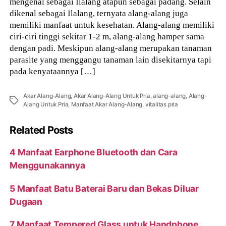
mengenal sebagai Ilalang atapun sebagai padang. Selain
dikenal sebagai Ilalang, ternyata alang-alang juga
memiliki manfaat untuk kesehatan. Alang-alang memiliki
ciri-ciri tinggi sekitar 1-2 m, alang-alang hamper sama
dengan padi. Meskipun alang-alang merupakan tanaman
parasite yang menggangu tanaman lain disekitarnya tapi
pada kenyataannya […]
Akar Alang-Alang
,
Akar Alang-Alang Untuk Pria
,
alang-alang
,
Alang-
Tags
Alang Untuk Pria
,
Manfaat Akar Alang-Alang
,
vitalitas pria
Related Posts
4 Manfaat Earphone Bluetooth dan Cara
Menggunakannya
5 Manfaat Batu Baterai Baru dan Bekas Diluar
Dugaan
7 Manfaat Tempered Glass untuk Handphone