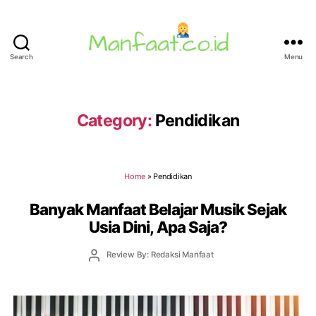
Search
Menu
Manfaat.co.id
Category:
Pendidikan
Home
»
Pendidikan
Banyak Manfaat Belajar Musik Sejak
Usia Dini, Apa Saja?
Post
Review By: Redaksi Manfaat
author