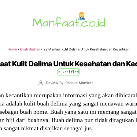
Manfaat.co.id
Home
»
Buah Buahan
»
22 Manfaat Kulit Delima Untuk Kesehatan dan Kecantikan
aat Kulit Delima Untuk Kesehatan dan Ke
√ Verified
Post
Review By: Redaksi Manfaat
author
dan kecantikan merupakan informasi yang akan dibicar
lima adalah kulit buah delima yang sangat menawan war
al sebagai buah pome. Buah yang satu ini memang sangat
an biji dari buahnya. Buah delima pun tidak diragukan 
 sangat nikmat disajikan sebagai jus.