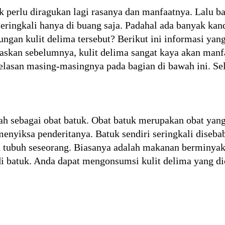
k perlu diragukan lagi rasanya dan manfaatnya. Lalu b
 seringkali hanya di buang saja. Padahal ada banyak ka
ngan kulit delima tersebut? Berikut ini informasi yan
elaskan sebelumnya, kulit delima sangat kaya akan manfa
jelasan masing-masingnya pada bagian di bawah ini. S
ah sebagai obat batuk. Obat batuk merupakan obat yan
menyiksa penderitanya. Batuk sendiri seringkali dise
n tubuh seseorang. Biasanya adalah makanan berminyak
 batuk. Anda dapat mengonsumsi kulit delima yang di