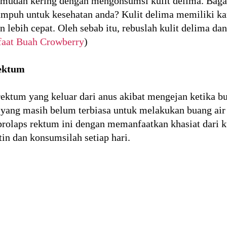
h mudah kering dengan mengonsumsi kulit delima. Baga
ampuh untuk kesehatan anda? Kulit delima memiliki 
ebih cepat. Oleh sebab itu, rebuslah kulit delima da
aat Buah Crowberry
)
Rektum
rektum yang keluar dari anus akibat mengejan ketika b
 yang masih belum terbiasa untuk melakukan buang air b
laps rektum ini dengan memanfaatkan khasiat dari kul
in dan konsumsilah setiap hari.