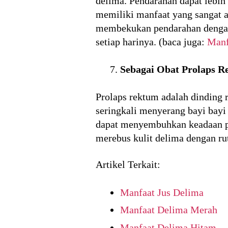
delima. Pendarahan dapat lebi
memiliki manfaat yang sangat 
membekukan pendarahan dengan l
setiap harinya. (baca juga:
Manf
Sebagai Obat Prolaps 
Prolaps rektum adalah dinding 
seringkali menyerang bayi bayi
dapat menyembuhkan keadaan pro
merebus kulit delima dengan rut
Artikel Terkait:
Manfaat Jus Delima
Manfaat Delima Merah
Manfaat Delima Hitam