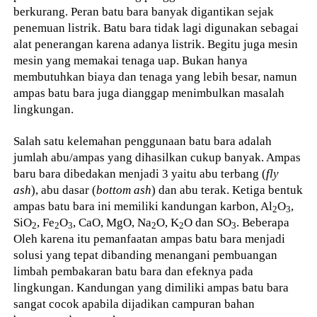
berkurang. Peran batu bara banyak digantikan sejak
penemuan listrik. Batu bara tidak lagi digunakan sebagai
alat penerangan karena adanya listrik. Begitu juga mesin
mesin yang memakai tenaga uap. Bukan hanya
membutuhkan biaya dan tenaga yang lebih besar, namun
ampas batu bara juga dianggap menimbulkan masalah
lingkungan.
Salah satu kelemahan penggunaan batu bara adalah
jumlah abu/ampas yang dihasilkan cukup banyak. Ampas
baru bara dibedakan menjadi 3 yaitu abu terbang (
fly
ash
), abu dasar (
bottom ash
) dan abu terak. Ketiga bentuk
ampas batu bara ini memiliki kandungan karbon, Al
O
,
2
3
SiO
, Fe
O
, CaO, MgO, Na
O, K
O dan SO
. Beberapa
2
2
3
2
2
3
Oleh karena itu pemanfaatan ampas batu bara menjadi
solusi yang tepat dibanding menangani pembuangan
limbah pembakaran batu bara dan efeknya pada
lingkungan. Kandungan yang dimiliki ampas batu bara
sangat cocok apabila dijadikan campuran bahan