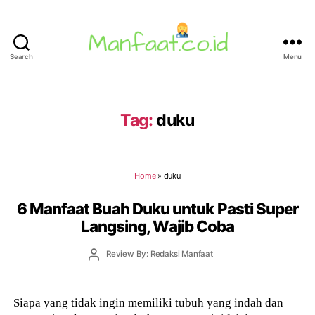
Search
Menu
Manfaat.co.id
Tag:
duku
Home
»
duku
6 Manfaat Buah Duku untuk Pasti Super
Langsing, Wajib Coba
Post
Review By: Redaksi Manfaat
author
Siapa yang tidak ingin memiliki tubuh yang indah dan