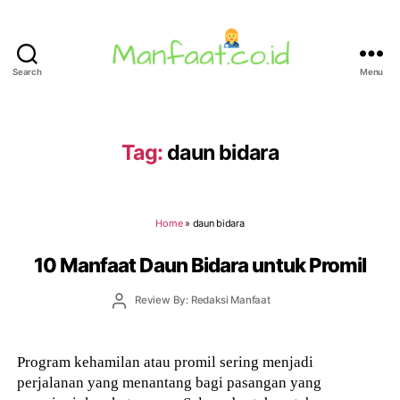
Search
Menu
Manfaat.co.id
Tag:
daun bidara
Home
»
daun bidara
10 Manfaat Daun Bidara untuk Promil
Post
Review By: Redaksi Manfaat
author
Program kehamilan atau promil sering menjadi
perjalanan yang menantang bagi pasangan yang