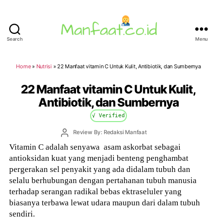
Search
Menu
Manfaat.co.id
Home
»
Nutrisi
»
22 Manfaat vitamin C Untuk Kulit, Antibiotik, dan Sumbernya
22 Manfaat vitamin C Untuk Kulit,
Antibiotik, dan Sumbernya
√ Verified
Post
Review By: Redaksi Manfaat
author
Vitamin C adalah senyawa asam askorbat sebagai
antioksidan kuat yang menjadi benteng penghambat
pergerakan sel penyakit yang ada didalam tubuh dan
selalu berhubungan dengan pertahanan tubuh manusia
terhadap serangan radikal bebas ektraseluler yang
biasanya terbawa lewat udara maupun dari dalam tubuh
sendiri.