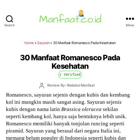
Search
Menu
Manfaat.co.id
Home
»
Sayuran
»
30 Manfaat Romanesco Pada Kesehatan
30 Manfaat Romanesco Pada
Kesehatan
√ Verified
Post
Review By: Redaksi Manfaat
author
Romanesco, sayuran sejenis dengan kubis dan kembang
kol ini mungkin masih sangat asing. Sayuran sejenis
kubis dengan nama latin
Brassica oleracea
sekilas
seperti kembang kol, hanya saja bentuknya lebih unik.
Romanesco memiliki banyak tonjolan runcing seperti
piramid. Sayuran yang berasal dari negara Italia ini,
memang belum populer di Indonesia seperti kubis dan