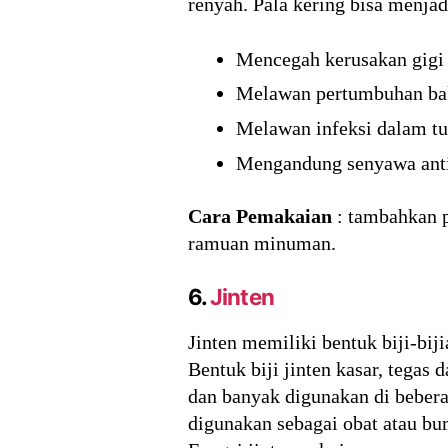
renyah. Pala kering bisa menjad
Mencegah kerusakan gigi 
Melawan pertumbuhan bakt
Melawan infeksi dalam tu
Mengandung senyawa anti
Cara Pemakaian
: tambahkan p
ramuan minuman.
6.
Jinten
Jinten memiliki bentuk biji-bi
Bentuk biji jinten kasar, tegas
dan banyak digunakan di beberap
digunakan sebagai obat atau bum