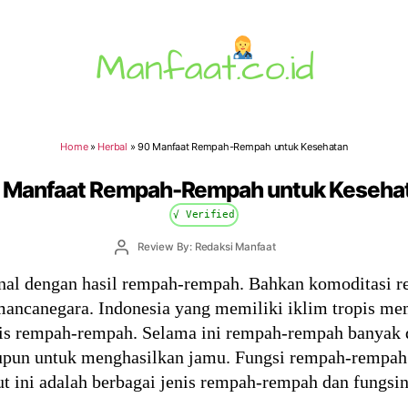
Manfaat.co.id
Home
»
Herbal
»
90 Manfaat Rempah-Rempah untuk Kesehatan
 Manfaat Rempah-Rempah untuk Keseha
√ Verified
Post
Review By: Redaksi Manfaat
author
nal dengan hasil rempah-rempah. Bahkan komoditasi 
mancanegara. Indonesia yang memiliki iklim tropis m
is rempah-rempah. Selama ini rempah-rempah banyak 
n untuk menghasilkan jamu. Fungsi rempah-rempah 
kut ini adalah berbagai jenis rempah-rempah dan fungsin