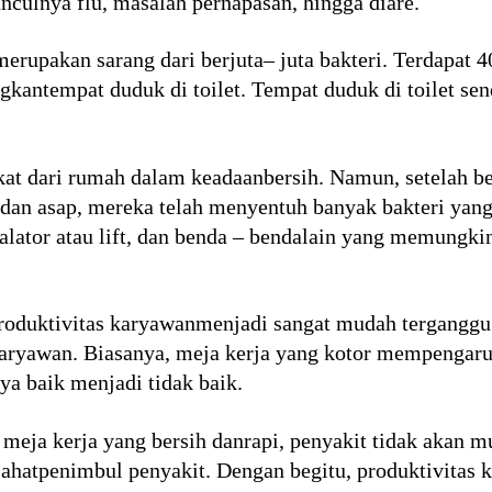
nculnya flu, masalah pernapasan, hingga diare.
merupakan sarang dari berjuta– juta bakteri. Terdapat 4
gkantempat duduk di toilet. Tempat duduk di toilet sen
kat dari rumah dalam keadaanbersih. Namun, setelah b
u dan asap, mereka telah menyentuh banyak bakteri yang
kalator atau lift, dan benda – bendalain yang memung
 produktivitas karyawanmenjadi sangat mudah terganggu
ryawan. Biasanya, meja kerja yang kotor mempengaruh
a baik menjadi tidak baik.
i meja kerja yang bersih danrapi, penyakit tidak akan 
 jahatpenimbul penyakit. Dengan begitu, produktivitas