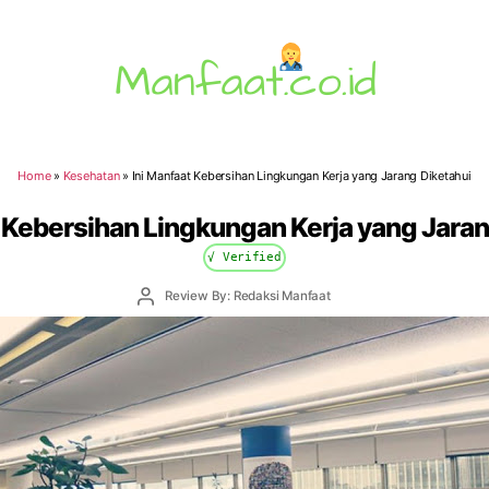
Manfaat.co.id
Home
»
Kesehatan
»
Ini Manfaat Kebersihan Lingkungan Kerja yang Jarang Diketahui
t Kebersihan Lingkungan Kerja yang Jaran
√ Verified
Post
Review By: Redaksi Manfaat
author