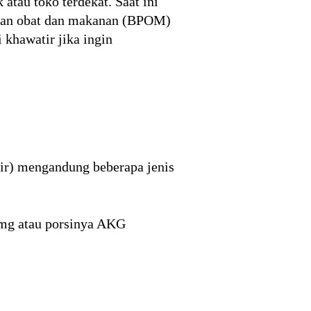
atau toko terdekat. Saat ini
asan obat dan makanan (BPOM)
 khawatir jika ingin
 air) mengandung beberapa jenis
 mg atau porsinya AKG