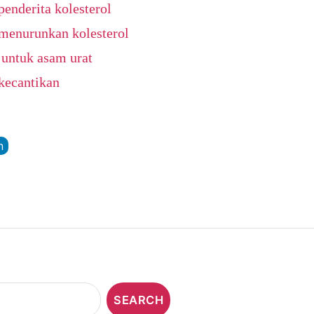
enderita kolesterol
menurunkan kolesterol
untuk asam urat
kecantikan
n