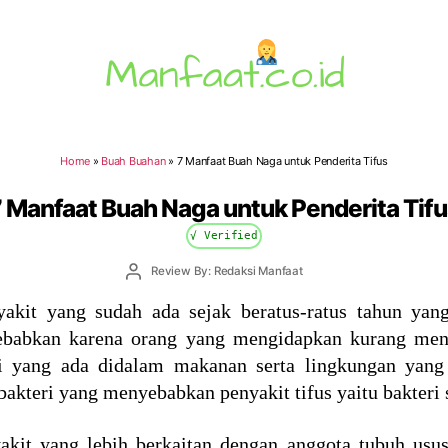
Manfaat.co.id
Home
»
Buah Buahan
»
7 Manfaat Buah Naga untuk Penderita Tifus
 Manfaat Buah Naga untuk Penderita Tif
√ Verified
Post
Review By: Redaksi Manfaat
author
akit yang sudah ada sejak beratus-ratus tahun yan
ebabkan karena orang yang mengidapkan kurang men
ri yang ada didalam makanan serta lingkungan yan
, bakteri yang menyebabkan penyakit tifus yaitu bakteri
akit yang lebih berkaitan dengan anggota tubuh usus