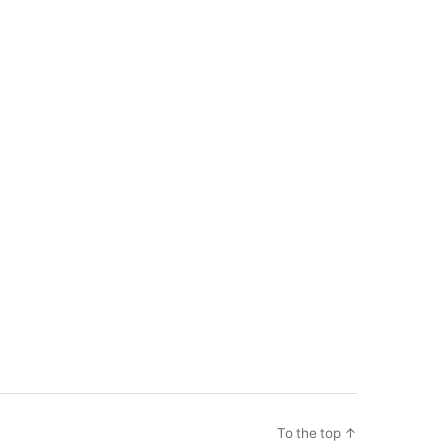
To the top
↑