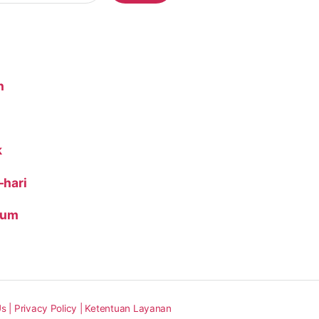
n
k
-hari
ium
s |
Privacy Policy |
Ketentuan Layanan