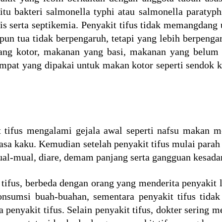
tu bakteri salmonella typhi atau salmonella paratyphi
is serta septikemia. Penyakit tifus tidak memangdan
upun tua tidak berpengaruh, tetapi yang lebih berpeng
ang kotor, makanan yang basi, makanan yang belum 
empat yang dipakai untuk makan kotor seperti sendok ko
tifus mengalami gejala awal seperti nafsu makan me
terasa kaku. Kemudian setelah penyakit tifus mulai pa
mual-mual, diare, demam panjang serta gangguan kesada
tifus, berbeda dengan orang yang menderita penyakit l
onsumsi buah-buahan, sementara penyakit tifus tida
 penyakit tifus. Selain penyakit tifus, dokter serin