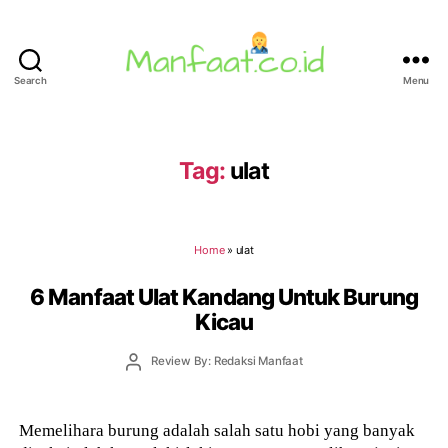
Search
Menu
Manfaat.co.id
Tag:
ulat
Home
»
ulat
6 Manfaat Ulat Kandang Untuk Burung
Kicau
Post
Review By: Redaksi Manfaat
author
Memelihara burung adalah salah satu hobi yang banyak