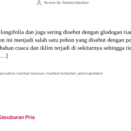
Post
Review By: Redaksi Manfaat
author
longifolia dan juga sering disebut dengan glodogan tia
on ini menjadi salah satu pohon yang disebut dengan p
ahan cuaca dan iklim terjadi di sekitarnya sehingga ti
[…]
aat pohon
,
manfaat tanaman
,
manfaat tumbuhan
,
pohon glodokan
Kesuburan Pria