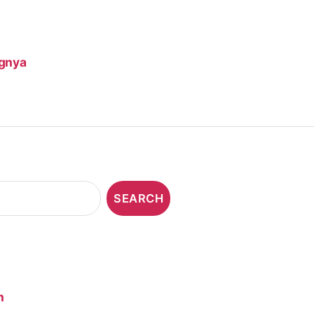
ngnya
n