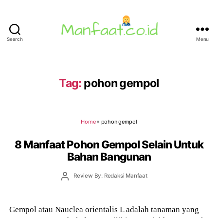
Search
Menu
Manfaat.co.id
Tag:
pohon gempol
Home
»
pohon gempol
8 Manfaat Pohon Gempol Selain Untuk
Bahan Bangunan
Post
Review By: Redaksi Manfaat
author
Gempol atau Nauclea orientalis L adalah tanaman yang