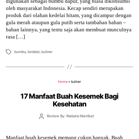
digunakan sebagai bumbu dapur, yang biasa dikonsumsi
oleh masyarakat Indonesia. Kecap sendiri merupakan
produk dari olahan kedelai hitam, yang dicampur dengan
gula merah ataupun gula putih serta tambahan bahan –
bahan lainnya, yang tentu saja akan membuat munculnya
rasa […]
Tags
bumbu
,
kedelai
,
kuliner
Home
»
kuliner
17 Manfaat Buah Kesemek Bagi
Kesehatan
Post
Review By: Redaksi Manfaat
author
Manfaat buah kesemek memang cukup banyak. Buah