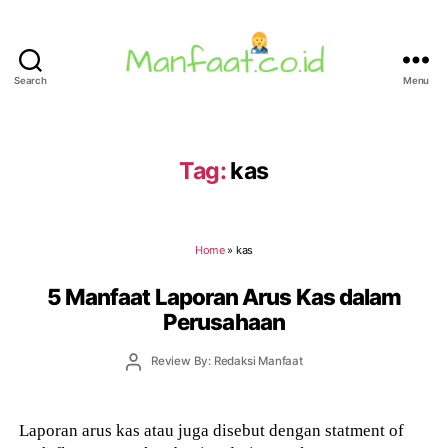
Search
Menu
Manfaat.co.id
Tag:
kas
Home
»
kas
5 Manfaat Laporan Arus Kas dalam
Perusahaan
Post
Review By: Redaksi Manfaat
author
Laporan arus kas atau juga disebut dengan statment of