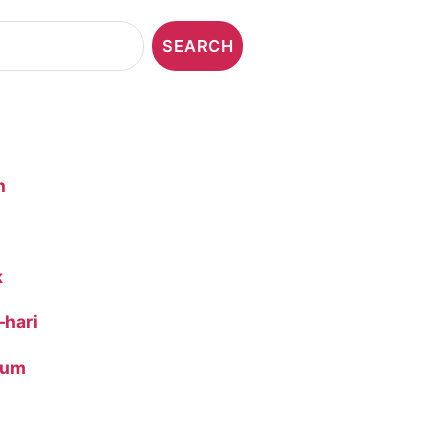
n
k
-hari
ium