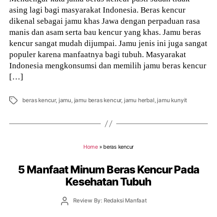
asing lagi bagi masyarakat Indonesia. Beras kencur
dikenal sebagai jamu khas Jawa dengan perpaduan rasa
manis dan asam serta bau kencur yang khas. Jamu beras
kencur sangat mudah dijumpai. Jamu jenis ini juga sangat
populer karena manfaatnya bagi tubuh. Masyarakat
Indonesia mengkonsumsi dan memilih jamu beras kencur
[…]
Tags
beras kencur
,
jamu
,
jamu beras kencur
,
jamu herbal
,
jamu kunyit
Home
»
beras kencur
5 Manfaat Minum Beras Kencur Pada
Kesehatan Tubuh
Post
Review By: Redaksi Manfaat
author