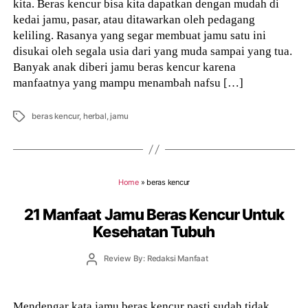
kita. Beras kencur bisa kita dapatkan dengan mudah di
kedai jamu, pasar, atau ditawarkan oleh pedagang
keliling. Rasanya yang segar membuat jamu satu ini
disukai oleh segala usia dari yang muda sampai yang tua.
Banyak anak diberi jamu beras kencur karena
manfaatnya yang mampu menambah nafsu […]
Tags
beras kencur
,
herbal
,
jamu
Home
»
beras kencur
21 Manfaat Jamu Beras Kencur Untuk
Kesehatan Tubuh
Post
Review By: Redaksi Manfaat
author
Mendengar kata jamu beras kencur pasti sudah tidak