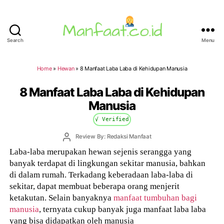
Search
Menu
Manfaat.co.id
Home
»
Hewan
»
8 Manfaat Laba Laba di Kehidupan Manusia
8 Manfaat Laba Laba di Kehidupan
Manusia
√ Verified
Post
Review By: Redaksi Manfaat
author
Laba-laba merupakan hewan sejenis serangga yang
banyak terdapat di lingkungan sekitar manusia, bahkan
di dalam rumah. Terkadang keberadaan laba-laba di
sekitar, dapat membuat beberapa orang menjerit
ketakutan. Selain banyaknya
manfaat tumbuhan bagi
manusia
, ternyata cukup banyak juga manfaat laba laba
yang bisa didapatkan oleh manusia