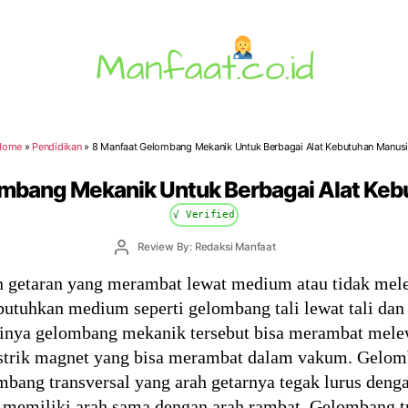
Manfaat.co.id
Home
»
Pendidikan
»
8 Manfaat Gelombang Mekanik Untuk Berbagai Alat Kebutuhan Manus
mbang Mekanik Untuk Berbagai Alat Ke
√ Verified
Post
Review By: Redaksi Manfaat
author
getaran yang merambat lewat medium atau tidak mel
uhkan medium seperti gelombang tali lewat tali dan 
nya gelombang mekanik tersebut bisa merambat mele
istrik magnet yang bisa merambat dalam vakum. Gelomb
ombang transversal yang arah getarnya tegak lurus den
a memiliki arah sama dengan arah rambat. Gelombang tr