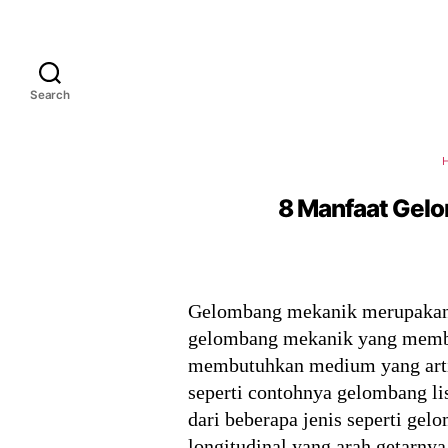
Search
8 Manfaat Gelo
Gelombang mekanik merupakan 
gelombang mekanik yang membut
membutuhkan medium yang arti
seperti contohnya gelombang l
dari beberapa jenis seperti gel
longitudinal yang arah getarny