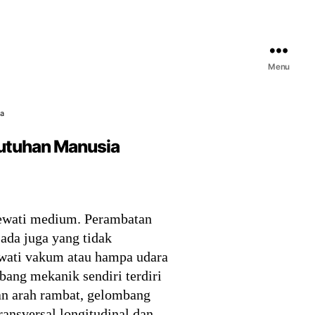
Menu
ia
butuhan Manusia
ewati medium. Perambatan
ada juga yang tidak
wati vakum atau hampa udara
ang mekanik sendiri terdiri
gan arah rambat, gelombang
ansversal longitudinal dan