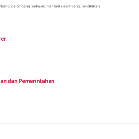
mbang
,
gelombang mekanik
,
manfaat gelombang
,
pendidikan
rer
nan dan Pemerintahan
l