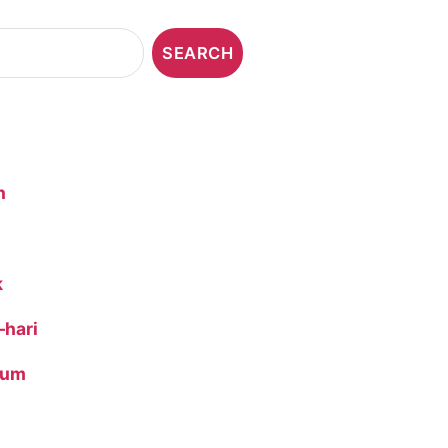
n
k
-hari
ium