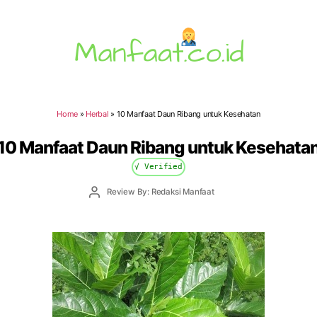
Manfaat.co.id
Home
»
Herbal
»
10 Manfaat Daun Ribang untuk Kesehatan
10 Manfaat Daun Ribang untuk Kesehata
√ Verified
Post
Review By: Redaksi Manfaat
author