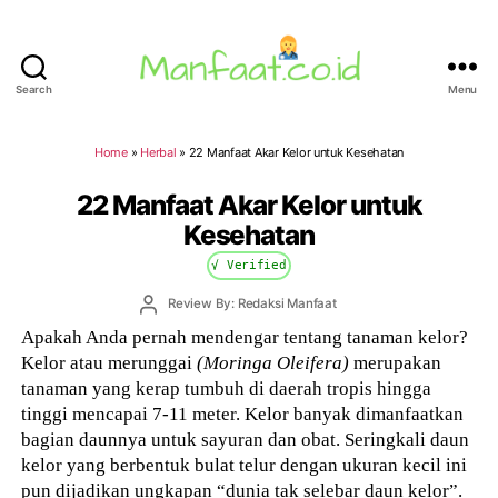
Search
Menu
Manfaat.co.id
Home
»
Herbal
»
22 Manfaat Akar Kelor untuk Kesehatan
22 Manfaat Akar Kelor untuk
Kesehatan
√ Verified
Post
Review By: Redaksi Manfaat
author
Apakah Anda pernah mendengar tentang tanaman kelor?
Kelor atau merunggai
(Moringa Oleifera)
merupakan
tanaman yang kerap tumbuh di daerah tropis hingga
tinggi mencapai 7-11 meter. Kelor banyak dimanfaatkan
bagian daunnya untuk sayuran dan obat. Seringkali daun
kelor yang berbentuk bulat telur dengan ukuran kecil ini
pun dijadikan ungkapan “dunia tak selebar daun kelor”.