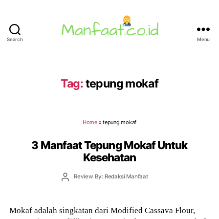
Search
Menu
Manfaat.co.id
Tag:
tepung mokaf
Home
»
tepung mokaf
3 Manfaat Tepung Mokaf Untuk
Kesehatan
Post
Review By: Redaksi Manfaat
author
Mokaf adalah singkatan dari Modified Cassava Flour,