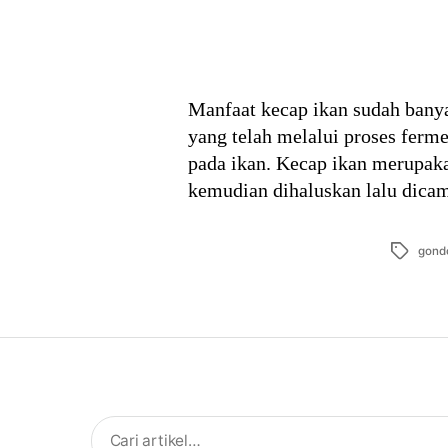
Manfaat kecap ikan sudah banya
yang telah melalui proses ferm
pada ikan. Kecap ikan merupaka
kemudian dihaluskan lalu dic
Tags
gond
Search
for: