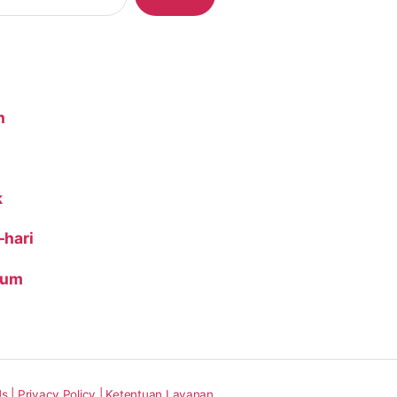
n
k
-hari
ium
s |
Privacy Policy |
Ketentuan Layanan