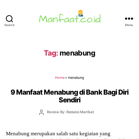
Search
Menu
Manfaat.co.id
Tag:
menabung
Home
»
menabung
9 Manfaat Menabung di Bank Bagi Diri
Sendiri
Post
Review By: Redaksi Manfaat
author
Menabung merupakan salah satu kegiatan yang