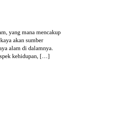
lam, yang mana mencakup
g kaya akan sumber
aya alam di dalamnya.
aspek kehidupan, […]