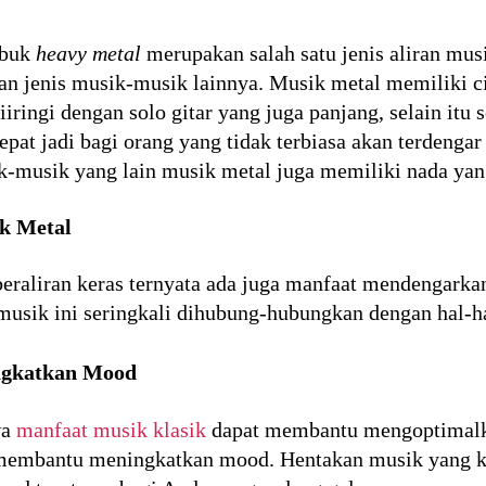
ebuk
heavy metal
merupakan salah satu jenis aliran mus
n jenis musik-musik lainnya. Musik metal memiliki cir
diiringi dengan solo gitar yang juga panjang, selain it
pat jadi bagi orang yang tidak terbiasa akan terdenga
sik-musik yang lain musik metal juga memiliki nada ya
k Metal
 beraliran keras ternyata ada juga manfaat mendengark
sik ini seringkali dihubung-hubungkan dengan hal-ha
gkatkan Mood
wa
manfaat musik klasik
dapat membantu mengoptimalk
 membantu meningkatkan mood. Hentakan musik yang ke