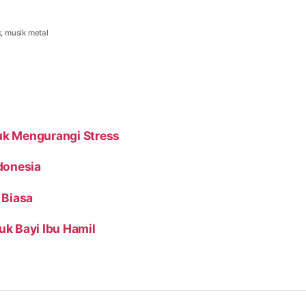
k
,
musik metal
uk Mengurangi Stress
donesia
 Biasa
k Bayi Ibu Hamil