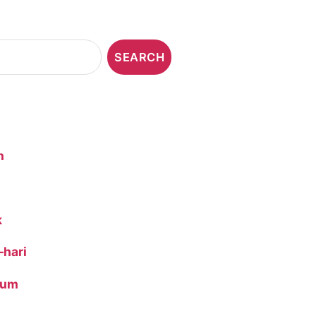
n
k
-hari
ium