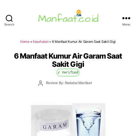
Search
Menu
Manfaat.co.id
Home
»
Kesehatan
»
6 Manfaat Kumur Air Garam Saat Sakit Gigi
6 Manfaat Kumur Air Garam Saat
Sakit Gigi
√ Verified
Post
Review By: Redaksi Manfaat
author