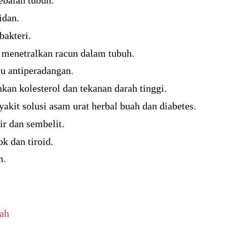
balan tubuh.
idan.
bakteri.
n menetralkan racun dalam tubuh.
au antiperadangan.
n kolesterol dan tekanan darah tinggi.
kit solusi asam urat herbal buah dan diabetes.
r dan sembelit.
k dan tiroid.
m.
ah