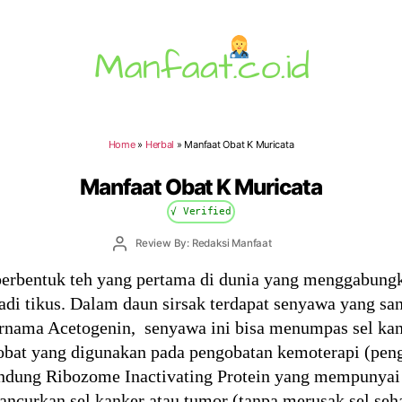
Manfaat.co.id
Home
»
Herbal
»
Manfaat Obat K Muricata
Manfaat Obat K Muricata
√ Verified
Post
Review By: Redaksi Manfaat
author
berbentuk teh yang pertama di dunia yang menggabungk
eladi tikus. Dalam daun sirsak terdapat senyawa yang
ernama Acetogenin, senyawa ini bisa menumpas sel kank
obat yang digunakan pada pengobatan kemoterapi (pen
ndung Ribozome Inactivating Protein yang mempunyai
ncurkan sel kanker atau tumor (tanpa merusak sel seha