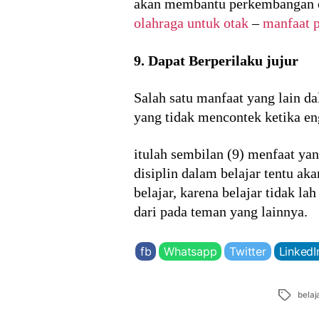
akan membantu perkembangan ot
olahraga untuk otak
–
manfaat p
9. Dapat Berperilaku jujur
Salah satu manfaat yang lain dal
yang tidak mencontek ketika en
itulah sembilan (9) menfaat yan
disiplin dalam belajar tentu ak
belajar, karena belajar tidak l
dari pada teman yang lainnya.
fb
Whatsapp
Twitter
LinkedI
Tags
belaj