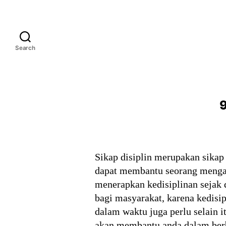
Search
9
Sikap disiplin merupakan sikap 
dapat membantu seorang mengara
menerapkan kedisiplinan sejak d
bagi masyarakat, karena kedisip
dalam waktu juga perlu selain i
akan membantu anda dalam berba