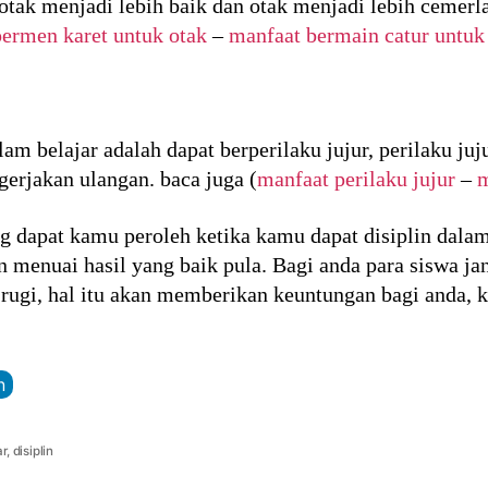
ak menjadi lebih baik dan otak menjadi lebih cemerla
ermen karet untuk otak
–
manfaat bermain catur untuk
am belajar adalah dapat berperilaku jujur, perilaku juju
gerjakan ulangan. baca juga (
manfaat perilaku jujur
–
m
g dapat kamu peroleh ketika kamu dapat disiplin dalam
an menuai hasil yang baik pula. Bagi anda para siswa j
ah rugi, hal itu akan memberikan keuntungan bagi anda, 
n
ar
,
disiplin