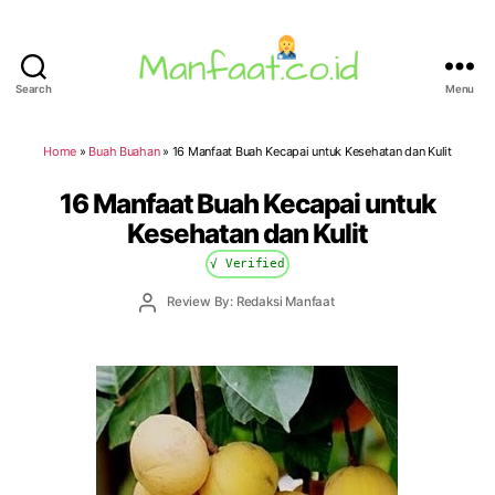
Search
Menu
Manfaat.co.id
Home
»
Buah Buahan
»
16 Manfaat Buah Kecapai untuk Kesehatan dan Kulit
16 Manfaat Buah Kecapai untuk
Kesehatan dan Kulit
√ Verified
Post
Review By: Redaksi Manfaat
author