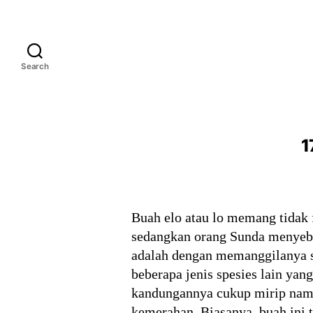
Search
1
Buah elo atau lo memang tidak f
sedangkan orang Sunda menyebut
adalah dengan memanggilanya s
beberapa jenis spesies lain ya
kandungannya cukup mirip namu
kemerahan. Biasanya, buah ini 