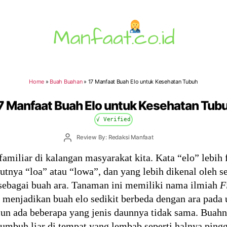
Manfaat.co.id
Home
»
Buah Buahan
»
17 Manfaat Buah Elo untuk Kesehatan Tubuh
7 Manfaat Buah Elo untuk Kesehatan Tub
√ Verified
Post
Review By: Redaksi Manfaat
author
amiliar di kalangan masyarakat kita. Kata “elo” lebih 
nya “loa” atau “lowa”, dan yang lebih dikenal oleh s
ebagai buah ara. Tanaman ini memiliki nama ilmiah
F
ng menjadikan buah elo sedikit berbeda dengan ara pa
n ada beberapa yang jenis daunnya tidak sama. Buahn
tumbuh liar di tempat yang lembab seperti halnya pin