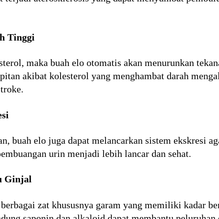
h Tinggi
erol, maka buah elo otomatis akan menurunkan tekana
itan akibat kolesterol yang menghambat darah mengali
troke.
si
an, buah elo juga dapat melancarkan sistem ekskresi ag
pembuangan urin menjadi lebih lancar dan sehat.
 Ginjal
berbagai zat khususnya garam yang memiliki kadar ber
dung saponin dan alkaloid dapat membantu peluruhan e