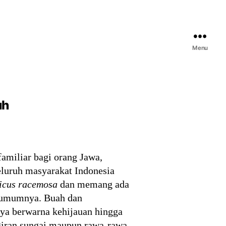
Menu
uh
familiar bagi orang Jawa,
eluruh masyarakat Indonesia
icus racemosa
dan memang ada
da umumnya. Buah dan
ya berwarna kehijauan hingga
ggiran sungai maupun rawa-rawa.