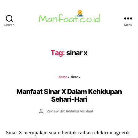
Search
Menu
Manfaat.co.id
Tag:
sinar x
Home
»
sinar x
Manfaat Sinar X Dalam Kehidupan
Sehari-Hari
Post
Review By: Redaksi Manfaat
author
Sinar X merupakan suatu bentuk radiasi elektromagnetik