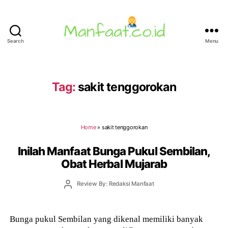
Search
Menu
Manfaat.co.id
Tag:
sakit tenggorokan
Home
»
sakit tenggorokan
Inilah Manfaat Bunga Pukul Sembilan,
Obat Herbal Mujarab
Post
Review By: Redaksi Manfaat
author
Bunga pukul Sembilan yang dikenal memiliki banyak