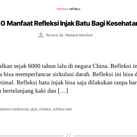
Home
»
refleksi
10 Manfaat Refleksi Injak Batu Bagi Kesehata
Post
Review By: Redaksi Manfaat
author
alkan sejak 6000 tahun lalu di negara China. Refleksi i
 bisa memperlancar sirkulasi darah. Refleksi ini bisa
imal. Refleksi batu injak bisa saja dilakukan tanpa har
u bertelanjang kaki dan […]
batan tradisional
,
pijat
,
refleksi
,
refleksi kaki