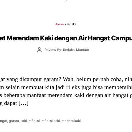
Home
»
refleksi
at Merendam Kaki dengan Air Hangat Camp
Post
Review By: Redaksi Manfaat
author
at yang dicampur garam? Wah, belum pernah coba, ni
m selain membuat kita jadi rileks juga bisa membersi
las beberapa manfaat merendam kaki dengan air hangat
ng dapat […]
angat
,
garam
,
kaki
,
refleksi
,
refleksi kaki
,
rendam kaki