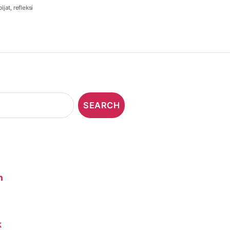
pijat
,
refleksi
n
k