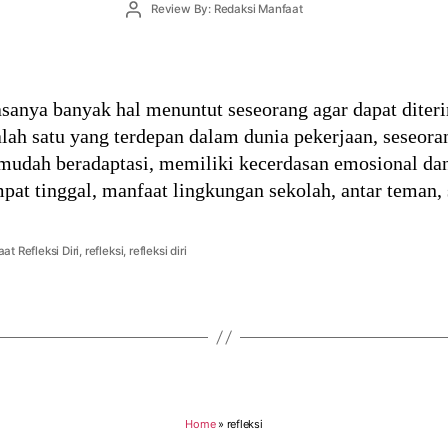
Post
Review By: Redaksi Manfaat
author
asanya banyak hal menuntut seseorang agar dapat diter
alah satu yang terdepan dalam dunia pekerjaan, seseor
mudah beradaptasi, memiliki kecerdasan emosional da
pat tinggal, manfaat lingkungan sekolah, antar teman
at Refleksi Diri
,
refleksi
,
refleksi diri
Home
»
refleksi