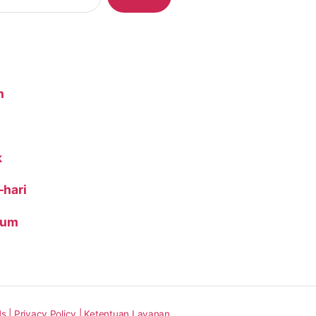
n
k
-hari
ium
s |
Privacy Policy |
Ketentuan Layanan