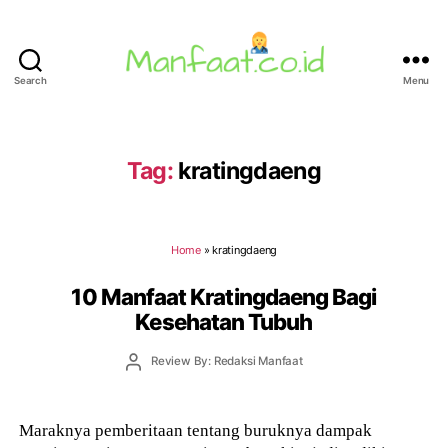
Search
Menu
Manfaat.co.id
Tag:
kratingdaeng
Home
»
kratingdaeng
10 Manfaat Kratingdaeng Bagi
Kesehatan Tubuh
Post
Review By: Redaksi Manfaat
author
Maraknya pemberitaan tentang buruknya dampak