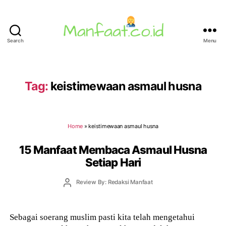
Search
Menu
Manfaat.co.id
Tag:
keistimewaan asmaul husna
Home
»
keistimewaan asmaul husna
15 Manfaat Membaca Asmaul Husna
Setiap Hari
Post
Review By: Redaksi Manfaat
author
Sebagai soerang muslim pasti kita telah mengetahui