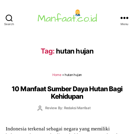
Search
Menu
Manfaat.co.id
Tag:
hutan hujan
Home
»
hutan hujan
10 Manfaat Sumber Daya Hutan Bagi
Kehidupan
Post
Review By: Redaksi Manfaat
author
Indonesia terkenal sebagai negara yang memiliki