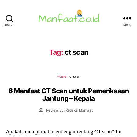
Search
Menu
Manfaat.co.id
Tag:
ct scan
Home
»
ct scan
6 Manfaat CT Scan untuk Pemeriksaan
Jantung – Kepala
Post
Review By: Redaksi Manfaat
author
Apakah anda pernah mendengar tentang CT scan? Ini