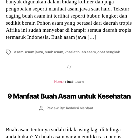
banyak digunakan dalam bidang kuliner dan juga
pengobatan seperti manfaat asam jawa saat haid. Tekstur
daging buah asam ini terlihat seperti bubur, lengket dan
sedikit berair. Pohon asam yang berasal dari daerah tropis
Afrika ini sudah menyebar di hampir semua daerah tropis
termasuk Indonesia. Buah asam jawa […]
Tags
asam
,
asam jawa
,
buah asam
,
khasiat buah asam
,
obat bengkak
Home
»
buah asam
9 Manfaat Buah Asam untuk Kesehatan
Post
Review By: Redaksi Manfaat
author
Buah asam tentunya sudah tidak asing lagi di telinga
anda bukan? Ya buah asam yang memiliki rasa persis